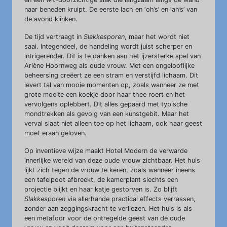
naar beneden kruipt. De eerste lach en ‘oh’s’ en ‘ah’s’ van
de avond klinken.
De tijd vertraagt in
Slakkesporen
, maar het wordt niet
saai. Integendeel, de handeling wordt juist scherper en
intrigerender. Dit is te danken aan het ijzersterke spel van
Arlène Hoornweg als oude vrouw. Met een ongelooflijke
beheersing creëert ze een stram en verstijfd lichaam. Dit
levert tal van mooie momenten op, zoals wanneer ze met
grote moeite een koekje door haar thee roert en het
vervolgens oplebbert. Dit alles gepaard met typische
mondtrekken als gevolg van een kunstgebit. Maar het
verval slaat niet alleen toe op het lichaam, ook haar geest
moet eraan geloven.
Op inventieve wijze maakt Hotel Modern de verwarde
innerlijke wereld van deze oude vrouw zichtbaar. Het huis
lijkt zich tegen de vrouw te keren, zoals wanneer ineens
een tafelpoot afbreekt, de kamerplant slechts een
projectie blijkt en haar katje gestorven is. Zo blijft
Slakkesporen
via allerhande practical effects verrassen,
zonder aan zeggingskracht te verliezen. Het huis is als
een metafoor voor de ontregelde geest van de oude