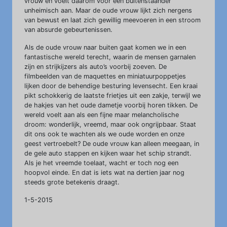
vrouw en voelt daarom voor een buitenstaander
unheimisch aan. Maar de oude vrouw lijkt zich nergens
van bewust en laat zich gewillig meevoeren in een stroom
van absurde gebeurtenissen.
Als de oude vrouw naar buiten gaat komen we in een
fantastische wereld terecht, waarin de mensen garnalen
zijn en strijkijzers als auto’s voorbij zoeven. De
filmbeelden van de maquettes en miniatuurpoppetjes
lijken door de behendige besturing levensecht. Een kraai
pikt schokkerig de laatste frietjes uit een zakje, terwijl we
de hakjes van het oude dametje voorbij horen tikken. De
wereld voelt aan als een fijne maar melancholische
droom: wonderlijk, vreemd, maar ook ongrijpbaar. Staat
dit ons ook te wachten als we oude worden en onze
geest vertroebelt? De oude vrouw kan alleen meegaan, in
de gele auto stappen en kijken waar het schip strandt.
Als je het vreemde toelaat, wacht er toch nog een
hoopvol einde. En dat is iets wat na dertien jaar nog
steeds grote betekenis draagt.
1-5-2015