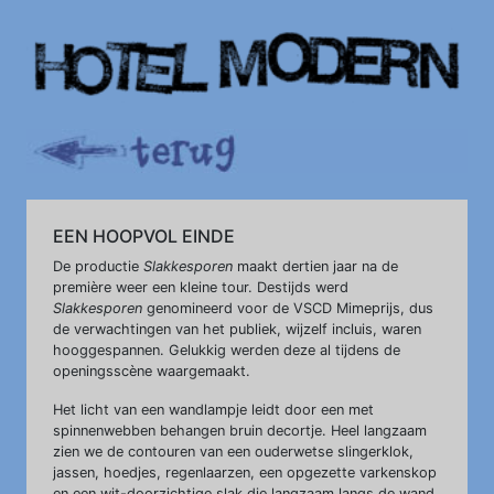
EEN HOOPVOL EINDE
De productie
Slakkesporen
maakt dertien jaar na de
première weer een kleine tour. Destijds werd
Slakkesporen
genomineerd voor de VSCD Mimeprijs, dus
de verwachtingen van het publiek, wijzelf incluis, waren
hooggespannen. Gelukkig werden deze al tijdens de
openingsscène waargemaakt.
Het licht van een wandlampje leidt door een met
spinnenwebben behangen bruin decortje. Heel langzaam
zien we de contouren van een ouderwetse slingerklok,
jassen, hoedjes, regenlaarzen, een opgezette varkenskop
en een wit-doorzichtige slak die langzaam langs de wand