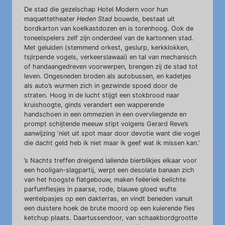
De stad die gezelschap Hotel Modern voor hun
maquettetheater
Heden Stad
bouwde, bestaat uit
bordkarton van koelkastdozen en is torenhoog. Ook de
toneelspelers zelf zijn onderdeel van de kartonnen stad.
Met geluiden (stemmend orkest, geslurp, kerkklokken,
tsjirpende vogels, verkeerslawaai) en tal van mechanisch
of handaangedreven voorwerpen, brengen zij de stad tot
leven. Ongesneden broden als autobussen, en kadetjes
als auto’s wurmen zich in gezwinde spoed door de
straten. Hoog in de lucht stijgt een stokbrood naar
kruishoogte, ginds verandert een wapperende
handschoen in een ommezien in een overvliegende en
prompt schijtende meeuw stipt volgens Gerard Reve’s
aanwijzing ‘niet uit spot maar door devotie want die vogel
die dacht geld heb ik niet maar ik geef wat ik missen kan.’
’s Nachts treffen dreigend lallende bierblikjes elkaar voor
een hooligan-slagpartij, werpt een desolate banaan zich
van het hoogste flatgebouw, maken feëeriek belichte
parfumflesjes in paarse, rode, blauwe gloed wufte
wentelpasjes op een dakterras, en vindt beneden vanuit
een duistere hoek de brute moord op een kuierende fles
ketchup plaats. Daartussendoor, van schaakbordgrootte