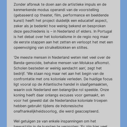
Zonder afbreuk te doen aan de artistieke impuls en de
kenmerkende modus operandi van de voorstelling
(gebaseerd op theater, film, performance en beeldende
kunst) heeft het project duidelijk een educatief aspect,
zeker als je bedenkt hoe weinig bekend en besproken
deze geschiedenis is – in Nederland of elders. In Portugal
is het debat over het kolonialisme in de regio nog maar
de eerste stappen aan het zetten en verloopt het met een
opeenvolging van struikelblokken en stiltes.
‘De meeste mensen in Nederland weten niet veel over de
Banda-genocide, behalve mensen van Molukse afkomst.
Scholen besteden er weinig aandacht aan’, zegt het
bedrijf. ‘We staan nog maar net aan het begin van de
confrontatie met ons koloniale verleden. De huidige focus
ligt vooral op de Atlantische handel in slaafgemaakten,
waarin ook Nederland een belangrijke rol speelde. Onze
koning heeft daar onlangs excuses voor gemaakt, en
voor het geweld dat de Nederlandse koloniale troepen
hebben gebruikt tijdens de Indonesische
onafhankelijkheidsoorlog, die werd geaccepteerd.
Wel getuigen ze van enkele inspanningen om het
bewustzijn in de kunsten te vergroten: ‘Er zijn hier veel