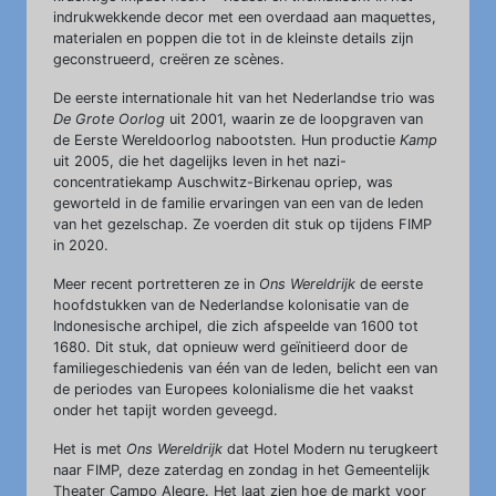
indrukwekkende decor met een overdaad aan maquettes,
materialen en poppen die tot in de kleinste details zijn
geconstrueerd, creëren ze scènes.
De eerste internationale hit van het Nederlandse trio was
De Grote Oorlog
uit 2001, waarin ze de loopgraven van
de Eerste Wereldoorlog nabootsten. Hun productie
Kamp
uit 2005, die het dagelijks leven in het nazi-
concentratiekamp Auschwitz-Birkenau opriep, was
geworteld in de familie ervaringen van een van de leden
van het gezelschap. Ze voerden dit stuk op tijdens FIMP
in 2020.
Meer recent portretteren ze in
Ons Wereldrijk
de eerste
hoofdstukken van de Nederlandse kolonisatie van de
Indonesische archipel, die zich afspeelde van 1600 tot
1680. Dit stuk, dat opnieuw werd geïnitieerd door de
familiegeschiedenis van één van de leden, belicht een van
de periodes van Europees kolonialisme die het vaakst
onder het tapijt worden geveegd.
Het is met
Ons Wereldrijk
dat Hotel Modern nu terugkeert
naar FIMP, deze zaterdag en zondag in het Gemeentelijk
Theater Campo Alegre. Het laat zien hoe de markt voor