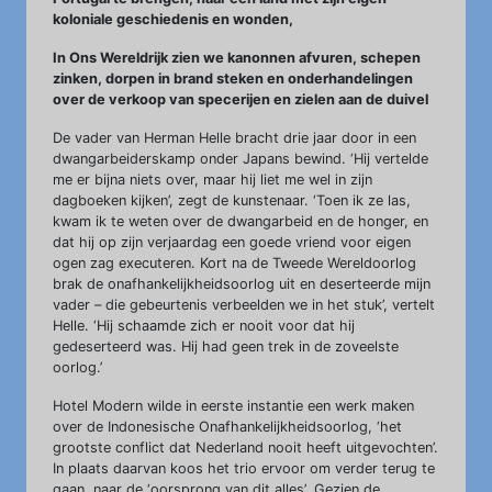
koloniale geschiedenis en wonden,
In Ons Wereldrijk zien we kanonnen afvuren, schepen
zinken, dorpen in brand steken en onderhandelingen
over de verkoop van specerijen en zielen aan de duivel
De vader van Herman Helle bracht drie jaar door in een
dwangarbeiderskamp onder Japans bewind. ‘Hij vertelde
me er bijna niets over, maar hij liet me wel in zijn
dagboeken kijken’, zegt de kunstenaar. ‘Toen ik ze las,
kwam ik te weten over de dwangarbeid en de honger, en
dat hij op zijn verjaardag een goede vriend voor eigen
ogen zag executeren. Kort na de Tweede Wereldoorlog
brak de onafhankelijkheidsoorlog uit en deserteerde mijn
vader – die gebeurtenis verbeelden we in het stuk’, vertelt
Helle. ‘Hij schaamde zich er nooit voor dat hij
gedeserteerd was. Hij had geen trek in de zoveelste
oorlog.’
Hotel Modern wilde in eerste instantie een werk maken
over de Indonesische Onafhankelijkheidsoorlog, ‘het
grootste conflict dat Nederland nooit heeft uitgevochten’.
In plaats daarvan koos het trio ervoor om verder terug te
gaan, naar de ‘oorsprong van dit alles’. Gezien de