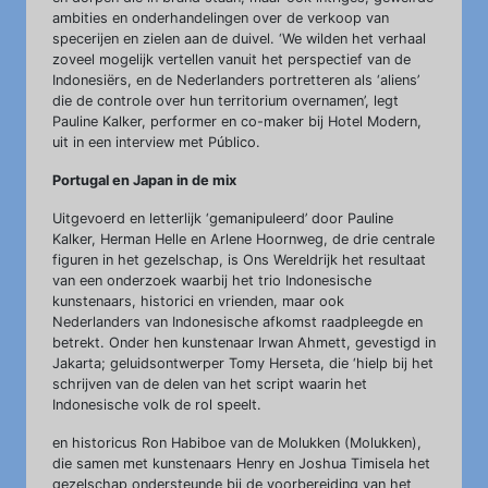
ambities en onderhandelingen over de verkoop van
specerijen en zielen aan de duivel. ‘We wilden het verhaal
zoveel mogelijk vertellen vanuit het perspectief van de
Indonesiërs, en de Nederlanders portretteren als ‘aliens’
die de controle over hun territorium overnamen’, legt
Pauline Kalker, performer en co-maker bij Hotel Modern,
uit in een interview met Público.
Portugal en Japan in de mix
Uitgevoerd en letterlijk ‘gemanipuleerd’ door Pauline
Kalker, Herman Helle en Arlene Hoornweg, de drie centrale
figuren in het gezelschap, is Ons Wereldrijk het resultaat
van een onderzoek waarbij het trio Indonesische
kunstenaars, historici en vrienden, maar ook
Nederlanders van Indonesische afkomst raadpleegde en
betrekt. Onder hen kunstenaar Irwan Ahmett, gevestigd in
Jakarta; geluidsontwerper Tomy Herseta, die ‘hielp bij het
schrijven van de delen van het script waarin het
Indonesische volk de rol speelt.
en historicus Ron Habiboe van de Molukken (Molukken),
die samen met kunstenaars Henry en Joshua Timisela het
gezelschap ondersteunde bij de voorbereiding van het