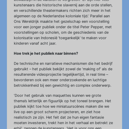
kunstenaars die historische slavernij aan de orde stellen,
en verschillende theatermakers richten zich meer in het
algemeen op de Nederlandse koloniale tijd.’ Parallel aan
Ons Wereldrijk maakte het gezelschap een voorstelling
voor een jonger publiek onder de titel Peter Pepper, met
voorstellingen op scholen, om de geschiedenis van de
kolonisatie van Indonesië ’toegankelijk’ te maken voor
kinderen vanaf acht jaar.
Hoe trek je het publiek naar binnen?
De technische en narratieve mechanismen die het bedrijf
gebruikt – het publiek bekijkt zowel de ‘making of’ als de
resulterende videoprojectie tegelijkertijd, in real time –
bevorderen ook een meer onderzoekende en luchtige
betrokkenheid bij een gewichtig en complex onderwerp.
‘Door het gebruik van maquettes kunnen we grote
thema’s letterlijk en figuurlijk op het toneel brengen. Het
publiek kijkt toe hoe we miniatuurscènes maken die we
live op een groot scherm projecteren, en ziet hoe
realistisch ze zijn. Het feit dat ze hun eigen fantasie
moeten investeren, trekt hen in het verhaal en betrekt ze
erbij’, zeggen de kunstenaars. ‘Het is voor ons een