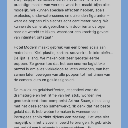
prachtige manier van werken, want het maakt bijna alles
mogelijk. We kunnen speciale effecten hebben, zoals
explosies, onderwaterscènes en duizenden figuranten –
want de poppen zijn slechts acht centimeter hoog. We
kunnen de camera’s gebruiken om door iemands ogen
naar de wereld te kijken, waardoor een krachtig gevoel
van intimiteit ontstaat.’
Hotel Modern maakt gebruik van een breed scala aan
materialen: ‘Klei, plastic, karton, souvenirs, fotokopieën…
De lijst is lang. We maken ook zeer gedetailleerde
poppen.’ Ze geven toe dat het een enorme logistieke
puzzel is om alles vlekkeloos te laten verlopen, van het
samen laten bewegen van alle poppen tot het timen van
de camera-cuts en geluidssignalen’.
De muziek en geluidseffecten, essentieel voor de
dramaturgie en het ritme van het stuk, worden live
georkestreerd door componist Arthur Sauer, die al lang
met het gezelschap samenwerkt. ‘Ik denk dat het beste
geluid dat ik heb weten te maken is wanneer een
Portugees schip zinkt tijdens een zeeslag. Het was niet
mogelijk om het visueel in beeld te brengen. Ik gebruikte
het geluid van brekende bamboestokken – ik