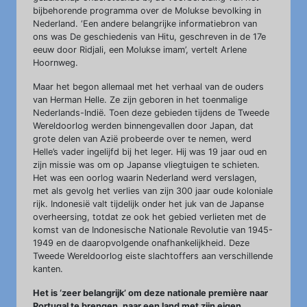
bijbehorende programma over de Molukse bevolking in
Nederland. ‘Een andere belangrijke informatiebron van
ons was De geschiedenis van Hitu, geschreven in de 17e
eeuw door Ridjali, een Molukse imam’, vertelt Arlene
Hoornweg.
Maar het begon allemaal met het verhaal van de ouders
van Herman Helle. Ze zijn geboren in het toenmalige
Nederlands-Indië. Toen deze gebieden tijdens de Tweede
Wereldoorlog werden binnengevallen door Japan, dat
grote delen van Azië probeerde over te nemen, werd
Helle’s vader ingelijfd bij het leger. Hij was 19 jaar oud en
zijn missie was om op Japanse vliegtuigen te schieten.
Het was een oorlog waarin Nederland werd verslagen,
met als gevolg het verlies van zijn 300 jaar oude koloniale
rijk. Indonesië valt tijdelijk onder het juk van de Japanse
overheersing, totdat ze ook het gebied verlieten met de
komst van de Indonesische Nationale Revolutie van 1945-
1949 en de daaropvolgende onafhankelijkheid. Deze
Tweede Wereldoorlog eiste slachtoffers aan verschillende
kanten.
Het is ‘zeer belangrijk’ om deze nationale première naar
Portugal te brengen, naar een land met zijn eigen