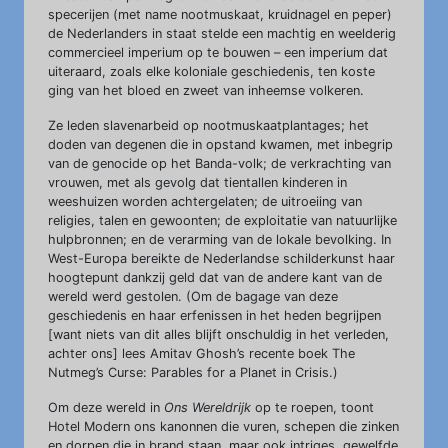
specerijen (met name nootmuskaat, kruidnagel en peper)
de Nederlanders in staat stelde een machtig en weelderig
commercieel imperium op te bouwen – een imperium dat
uiteraard, zoals elke koloniale geschiedenis, ten koste
ging van het bloed en zweet van inheemse volkeren.
Ze leden slavenarbeid op nootmuskaatplantages; het
doden van degenen die in opstand kwamen, met inbegrip
van de genocide op het Banda-volk; de verkrachting van
vrouwen, met als gevolg dat tientallen kinderen in
weeshuizen worden achtergelaten; de uitroeiing van
religies, talen en gewoonten; de exploitatie van natuurlijke
hulpbronnen; en de verarming van de lokale bevolking. In
West-Europa bereikte de Nederlandse schilderkunst haar
hoogtepunt dankzij geld dat van de andere kant van de
wereld werd gestolen. (Om de bagage van deze
geschiedenis en haar erfenissen in het heden begrijpen
[want niets van dit alles blijft onschuldig in het verleden,
achter ons] lees Amitav Ghosh’s recente boek The
Nutmeg’s Curse: Parables for a Planet in Crisis.)
Om deze wereld in
Ons Wereldrijk
op te roepen, toont
Hotel Modern ons kanonnen die vuren, schepen die zinken
en dorpen die in brand staan, maar ook intriges, gewelfde