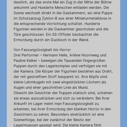
deutlich, als das erste Mal ein Zug in der Mitte der Bühne
ankommt und Hunderte Menschen entladen werden. Die
Szene wechselt direkt in die Gaskammern, wo eine Puppe
im Schutzanzug Zyklon-B aus einer Miniaturmetalldose in
die entsprechende Vorrichtung schüttet. Hunderte
Figurinen werden in die Gaskammer geschoben und die
Türe geschlossen. Ein SS-Offizier beobachtet die
Ermordung durch ein Guckloch in der Wand.
Von Fassungslosigkeit bis Horror
Drei Performer – Hermann Helle, Arlène Hoornweg und
Pauline Kalker – bewegen die Tausenden fingergroßen
Puppen durch den Lagerkomplex und verfolgen sie mit
der Kamera. Die Körper der Figurinen bestehen aus Draht,
der mit gestreiftem Stoff bespannt ist. Ihre Köpfe sind
kleine Lehmkugeln mit zwei eingedrückten Löchern als
Augen und einer geschnitten Linie als Mund.
Obwohl die Gesichter der Puppen statisch sind, scheinen
sie etwas auszudrücken und sich zu verändern: Bei ihrer
Ankunft im Lager meint man Fassungslosigkeit zu
erkennen, bei ihrer Ermordung den blanken Horror in den
Gesichtern zu sehen. Besonders eindrücklich ist eine
Szenenfolge, bei der zunächst der Besitz der
Lagerinsassen gezeigt wird: Die kleine Kamera filmt