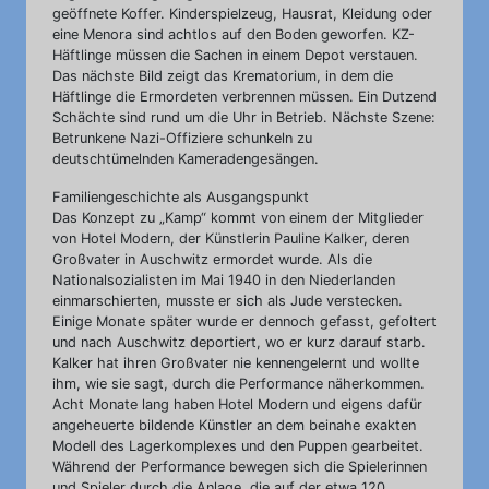
geöffnete Koffer. Kinderspielzeug, Hausrat, Kleidung oder
eine Menora sind achtlos auf den Boden geworfen. KZ-
Häftlinge müssen die Sachen in einem Depot verstauen.
Das nächste Bild zeigt das Krematorium, in dem die
Häftlinge die Ermordeten verbrennen müssen. Ein Dutzend
Schächte sind rund um die Uhr in Betrieb. Nächste Szene:
Betrunkene Nazi-Offiziere schunkeln zu
deutschtümelnden Kameradengesängen.
Familiengeschichte als Ausgangspunkt
Das Konzept zu „Kamp“ kommt von einem der Mitglieder
von Hotel Modern, der Künstlerin Pauline Kalker, deren
Großvater in Auschwitz ermordet wurde. Als die
Nationalsozialisten im Mai 1940 in den Niederlanden
einmarschierten, musste er sich als Jude verstecken.
Einige Monate später wurde er dennoch gefasst, gefoltert
und nach Auschwitz deportiert, wo er kurz darauf starb.
Kalker hat ihren Großvater nie kennengelernt und wollte
ihm, wie sie sagt, durch die Performance näherkommen.
Acht Monate lang haben Hotel Modern und eigens dafür
angeheuerte bildende Künstler an dem beinahe exakten
Modell des Lagerkomplexes und den Puppen gearbeitet.
Während der Performance bewegen sich die Spielerinnen
und Spieler durch die Anlage, die auf der etwa 120