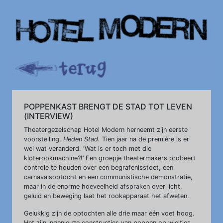
POPPENKAST BRENGT DE STAD TOT LEVEN
(INTERVIEW)
Theatergezelschap Hotel Modern herneemt zijn eerste
voorstelling,
Heden Stad.
Tien jaar na de première is er
wel wat veranderd. ‘Wat is er toch met die
kloterookmachine?!’ Een groepje theatermakers probeert
controle te houden over een begrafenisstoet, een
carnavalsoptocht en een communistische demonstratie,
maar in de enorme hoeveelheid afspraken over licht,
geluid en beweging laat het rookapparaat het afweten.
Gelukkig zijn de optochten alle drie maar één voet hoog.
Het zijn ingenieuze constructies van poppen op wieltjes,