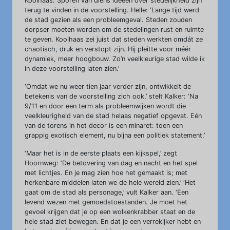
Koolhaas. Sporen van diens ideeën over stedelijkheid zijn
terug te vinden in de voorstelling. Helle: ‘Lange tijd werd
de stad gezien als een probleemgeval. Steden zouden
dorpser moeten worden om de stedelingen rust en ruimte
te geven. Koolhaas zei juist dat steden werkten omdát ze
chaotisch, druk en verstopt zijn. Hij pleitte voor méér
dynamiek, meer hoogbouw. Zo’n veelkleurige stad wilde ik
in deze voorstelling laten zien.’
‘Omdat we nu weer tien jaar verder zijn, ontwikkelt de
betekenis van de voorstelling zich ook,’ stelt Kalker: ‘Na
9/11 en door een term als probleemwijken wordt die
veelkleurigheid van de stad helaas negatief opgevat. Eén
van de torens in het decor is een minaret: toen een
grappig exotisch element, nu bijna een politiek statement.’
‘Maar het is in de eerste plaats een kijkspel,’ zegt
Hoornweg: ‘De betovering van dag en nacht en het spel
met lichtjes. En je mag zien hoe het gemaakt is; met
herkenbare middelen laten we de hele wereld zien.’ ‘Het
gaat om de stad als personage,’ vult Kalker aan. ‘Een
levend wezen met gemoedstoestanden. Je moet het
gevoel krijgen dat je op een wolkenkrabber staat en de
hele stad ziet bewegen. En dat je een verrekijker hebt en