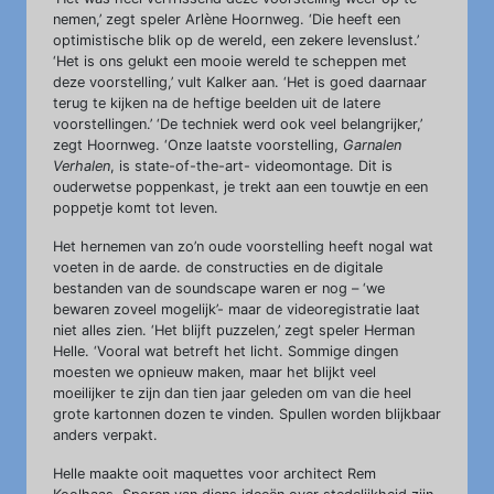
nemen,’ zegt speler Arlène Hoornweg. ‘Die heeft een
optimistische blik op de wereld, een zekere levenslust.’
‘Het is ons gelukt een mooie wereld te scheppen met
deze voorstelling,’ vult Kalker aan. ‘Het is goed daarnaar
terug te kijken na de heftige beelden uit de latere
voorstellingen.’ ‘De techniek werd ook veel belangrijker,’
zegt Hoornweg. ‘Onze laatste voorstelling,
Garnalen
Verhalen
, is state-of-the-art- videomontage. Dit is
ouderwetse poppenkast, je trekt aan een touwtje en een
poppetje komt tot leven.
Het hernemen van zo’n oude voorstelling heeft nogal wat
voeten in de aarde. de constructies en de digitale
bestanden van de soundscape waren er nog – ‘we
bewaren zoveel mogelijk’- maar de videoregistratie laat
niet alles zien. ‘Het blijft puzzelen,’ zegt speler Herman
Helle. ‘Vooral wat betreft het licht. Sommige dingen
moesten we opnieuw maken, maar het blijkt veel
moeilijker te zijn dan tien jaar geleden om van die heel
grote kartonnen dozen te vinden. Spullen worden blijkbaar
anders verpakt.
Helle maakte ooit maquettes voor architect Rem