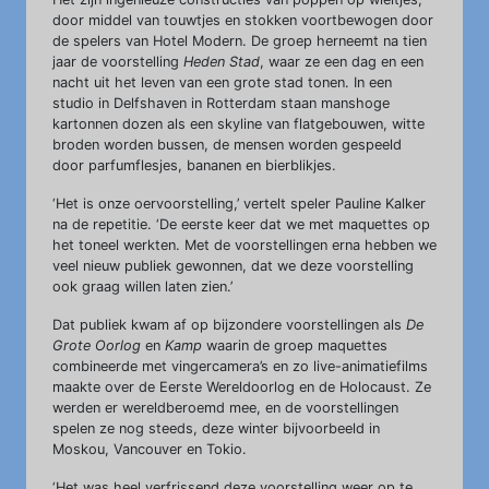
door middel van touwtjes en stokken voortbewogen door
de spelers van Hotel Modern. De groep herneemt na tien
jaar de voorstelling
Heden Stad
, waar ze een dag en een
nacht uit het leven van een grote stad tonen. In een
studio in Delfshaven in Rotterdam staan manshoge
kartonnen dozen als een skyline van flatgebouwen, witte
broden worden bussen, de mensen worden gespeeld
door parfumflesjes, bananen en bierblikjes.
‘Het is onze oervoorstelling,’ vertelt speler Pauline Kalker
na de repetitie. ‘De eerste keer dat we met maquettes op
het toneel werkten. Met de voorstellingen erna hebben we
veel nieuw publiek gewonnen, dat we deze voorstelling
ook graag willen laten zien.’
Dat publiek kwam af op bijzondere voorstellingen als
De
Grote Oorlog
en
Kamp
waarin de groep maquettes
combineerde met vingercamera’s en zo live-animatiefilms
maakte over de Eerste Wereldoorlog en de Holocaust. Ze
werden er wereldberoemd mee, en de voorstellingen
spelen ze nog steeds, deze winter bijvoorbeeld in
Moskou, Vancouver en Tokio.
‘Het was heel verfrissend deze voorstelling weer op te