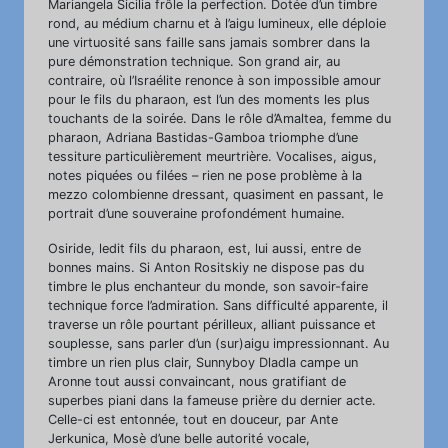
Mariangela Sicilia frôle la perfection. Dotée d’un timbre
rond, au médium charnu et à l’aigu lumineux, elle déploie
une virtuosité sans faille sans jamais sombrer dans la
pure démonstration technique. Son grand air, au
contraire, où l’Israélite renonce à son impossible amour
pour le fils du pharaon, est l’un des moments les plus
touchants de la soirée. Dans le rôle d’Amaltea, femme du
pharaon, Adriana Bastidas-Gamboa triomphe d’une
tessiture particulièrement meurtrière. Vocalises, aigus,
notes piquées ou filées – rien ne pose problème à la
mezzo colombienne dressant, quasiment en passant, le
portrait d’une souveraine profondément humaine.
Osiride, ledit fils du pharaon, est, lui aussi, entre de
bonnes mains. Si Anton Rositskiy ne dispose pas du
timbre le plus enchanteur du monde, son savoir-faire
technique force l’admiration. Sans difficulté apparente, il
traverse un rôle pourtant périlleux, alliant puissance et
souplesse, sans parler d’un (sur)aigu impressionnant. Au
timbre un rien plus clair, Sunnyboy Dladla campe un
Aronne tout aussi convaincant, nous gratifiant de
superbes piani dans la fameuse prière du dernier acte.
Celle-ci est entonnée, tout en douceur, par Ante
Jerkunica, Mosè d’une belle autorité vocale,