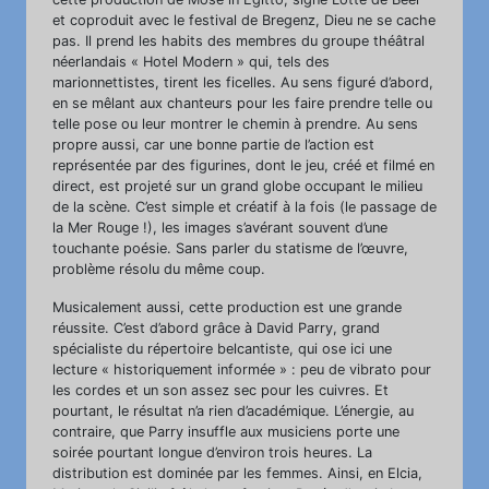
et coproduit avec le festival de Bregenz, Dieu ne se cache
pas. Il prend les habits des membres du groupe théâtral
néerlandais « Hotel Modern » qui, tels des
marionnettistes, tirent les ficelles. Au sens figuré d’abord,
en se mêlant aux chanteurs pour les faire prendre telle ou
telle pose ou leur montrer le chemin à prendre. Au sens
propre aussi, car une bonne partie de l’action est
représentée par des figurines, dont le jeu, créé et filmé en
direct, est projeté sur un grand globe occupant le milieu
de la scène. C’est simple et créatif à la fois (le passage de
la Mer Rouge !), les images s’avérant souvent d’une
touchante poésie. Sans parler du statisme de l’œuvre,
problème résolu du même coup.
Musicalement aussi, cette production est une grande
réussite. C’est d’abord grâce à David Parry, grand
spécialiste du répertoire belcantiste, qui ose ici une
lecture « historiquement informée » : peu de vibrato pour
les cordes et un son assez sec pour les cuivres. Et
pourtant, le résultat n’a rien d’académique. L’énergie, au
contraire, que Parry insuffle aux musiciens porte une
soirée pourtant longue d’environ trois heures. La
distribution est dominée par les femmes. Ainsi, en Elcia,