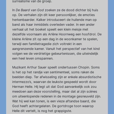
surrealisme van de groep.
In
De Baard van God
zoeken ze de dood dichter bij huis
op. De verhalen zijn dit keer persoonlijker, de emoties
herkenbaarder. Kalker introduceert de huilende man op
band als haar inmiddels overleden vader. In een ander
verhaal uit het boeket speelt een klein meisje met
dezelfde voornaam als Arlène Hoornweg een hoofdrol. De
kleine Arlène zit op een dag in de woonkamer te spelen,
terwijl een familietragedie zich voltrekt in een
aangrenzende kamer. Vanuit het perspectief van het kind
volgen we de verdrietige gebeurtenissen, die uiteindelijk
een heel leven omspannen.
Muzikant Arthur Sauer speelt ondertussen Chopin. Soms
is het op het randje van sentimenteel, soms raken de
beelden diep. Ter afwisseling zijn er enkele absurdistische
intermezzo’s, waarvan de leukste gespeeld wordt door
Herman Helle. Hij legt uit dat God aanvankelijk ook zou
meedoen aan deze voorstelling, maar dat al zijn scènes
om uiteenlopende redenen in de montage gesneuveld zijn.
Wat hij wel kan tonen, is een vieze aftandse baard, die
God heeft achtergelaten. De gortdroge toon waarop
Helle dit vertelt, is nog het grappigste.