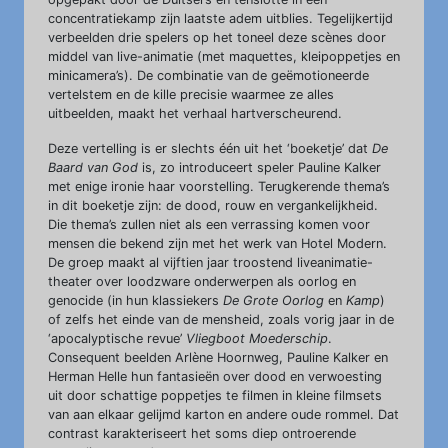
concentratiekamp zijn laatste adem uitblies. Tegelijkertijd
verbeelden drie spelers op het toneel deze scènes door
middel van live-animatie (met maquettes, kleipoppetjes en
minicamera’s). De combinatie van de geëmotioneerde
vertelstem en de kille precisie waarmee ze alles
uitbeelden, maakt het verhaal hartverscheurend.
Deze vertelling is er slechts één uit het ‘boeketje’ dat
De
Baard van God
is, zo introduceert speler Pauline Kalker
met enige ironie haar voorstelling. Terugkerende thema’s
in dit boeketje zijn: de dood, rouw en vergankelijkheid.
Die thema’s zullen niet als een verrassing komen voor
mensen die bekend zijn met het werk van Hotel Modern.
De groep maakt al vijftien jaar troostend liveanimatie-
theater over loodzware onderwerpen als oorlog en
genocide (in hun klassiekers
De Grote Oorlog
en
Kamp
)
of zelfs het einde van de mensheid, zoals vorig jaar in de
‘apocalyptische revue’
Vliegboot Moederschip
.
Consequent beelden Arlène Hoornweg, Pauline Kalker en
Herman Helle hun fantasieën over dood en verwoesting
uit door schattige poppetjes te filmen in kleine filmsets
van aan elkaar gelijmd karton en andere oude rommel. Dat
contrast karakteriseert het soms diep ontroerende