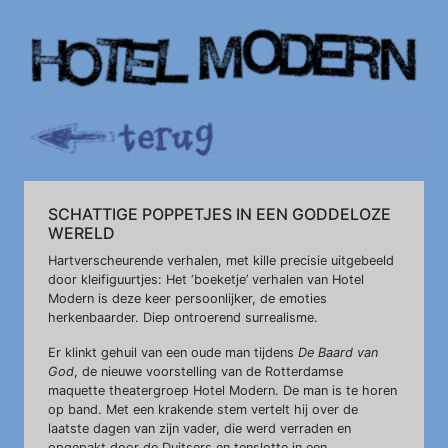
SCHATTIGE POPPETJES IN EEN GODDELOZE
WERELD
Hartverscheurende verhalen, met kille precisie uitgebeeld
door kleifiguurtjes: Het ‘boeketje’ verhalen van Hotel
Modern is deze keer persoonlijker, de emoties
herkenbaarder. Diep ontroerend surrealisme.
Er klinkt gehuil van een oude man tijdens
De Baard van
God
, de nieuwe voorstelling van de Rotterdamse
maquette theatergroep Hotel Modern. De man is te horen
op band. Met een krakende stem vertelt hij over de
laatste dagen van zijn vader, die werd verraden en
opgepakt door de Duitsers en tenslotte in een