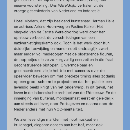
nieuwe voorstelling,
Ons Wereldrijk
: verhalen uit de
vroege geschiedenis van Nederland en Indonesië.
Hotel Modern, dat zijn beeldend kunstenaar Herman Helle
en actrices Arlène Hoornweg en Pauline Kalker. Het
slagveld van de Eerste Wereldoorlog werd door hen
opnieuw verbeeld, de verschrikkingen van een
nazivernietigingskamp ook. Toch is het werk door hun
duidelijke toewijding en humor nooit ondraaglijk zwart,
maar eerder vol mededogen met de ploeterende figuren,
de poppetjes die ze zo zorgvuldig neerzetten in die fraai
geconstrueerde biotopen. Onvermoeibaar en
geconcentreerd zie je het trio met camera’s over de
speelvloer bewegen om met precieze timing alles zodanig
op een groot scherm te projecteren dat het publiek een
levendig beeld krijgt van het onderwerp. In dit geval, het
leven in de Indonesische archipel van de 17de eeuw. En de
inmenging van buitenaf, mondjesmaat eerst en geleidelijk
aan steeds actiever, door Portugezen en daarna door de
Nederlanders met hun VOC-mentaliteit.
We zien levendige markten met nootmuskaat en
kruidnagel, elegante dansen aan het hof, maar ook