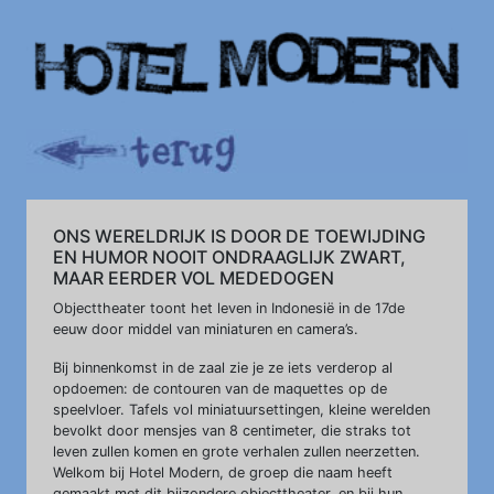
ONS WERELDRIJK IS DOOR DE TOEWIJDING
EN HUMOR NOOIT ONDRAAGLIJK ZWART,
MAAR EERDER VOL MEDEDOGEN
Objecttheater toont het leven in Indonesië in de 17de
eeuw door middel van miniaturen en camera’s.
Bij binnenkomst in de zaal zie je ze iets verderop al
opdoemen: de contouren van de maquettes op de
speelvloer. Tafels vol miniatuursettingen, kleine werelden
bevolkt door mensjes van 8 centimeter, die straks tot
leven zullen komen en grote verhalen zullen neerzetten.
Welkom bij Hotel Modern, de groep die naam heeft
gemaakt met dit bijzondere objecttheater, en bij hun