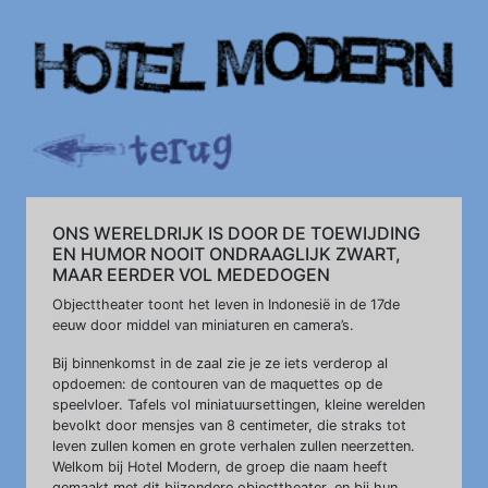
ONS WERELDRIJK IS DOOR DE TOEWIJDING
EN HUMOR NOOIT ONDRAAGLIJK ZWART,
MAAR EERDER VOL MEDEDOGEN
Objecttheater toont het leven in Indonesië in de 17de
eeuw door middel van miniaturen en camera’s.
Bij binnenkomst in de zaal zie je ze iets verderop al
opdoemen: de contouren van de maquettes op de
speelvloer. Tafels vol miniatuursettingen, kleine werelden
bevolkt door mensjes van 8 centimeter, die straks tot
leven zullen komen en grote verhalen zullen neerzetten.
Welkom bij Hotel Modern, de groep die naam heeft
gemaakt met dit bijzondere objecttheater, en bij hun