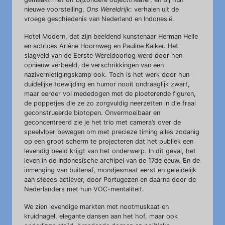
nieuwe voorstelling,
Ons Wereldrijk
: verhalen uit de
vroege geschiedenis van Nederland en Indonesië.
Hotel Modern, dat zijn beeldend kunstenaar Herman Helle
en actrices Arlène Hoornweg en Pauline Kalker. Het
slagveld van de Eerste Wereldoorlog werd door hen
opnieuw verbeeld, de verschrikkingen van een
nazivernietigingskamp ook. Toch is het werk door hun
duidelijke toewijding en humor nooit ondraaglijk zwart,
maar eerder vol mededogen met de ploeterende figuren,
de poppetjes die ze zo zorgvuldig neerzetten in die fraai
geconstrueerde biotopen. Onvermoeibaar en
geconcentreerd zie je het trio met camera’s over de
speelvloer bewegen om met precieze timing alles zodanig
op een groot scherm te projecteren dat het publiek een
levendig beeld krijgt van het onderwerp. In dit geval, het
leven in de Indonesische archipel van de 17de eeuw. En de
inmenging van buitenaf, mondjesmaat eerst en geleidelijk
aan steeds actiever, door Portugezen en daarna door de
Nederlanders met hun VOC-mentaliteit.
We zien levendige markten met nootmuskaat en
kruidnagel, elegante dansen aan het hof, maar ook