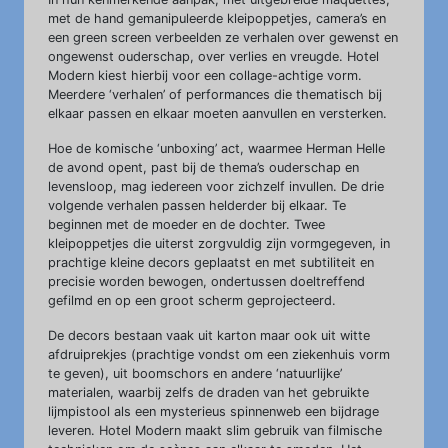
met de hand gemanipuleerde kleipoppetjes, camera’s en
een green screen verbeelden ze verhalen over gewenst en
ongewenst ouderschap, over verlies en vreugde. Hotel
Modern kiest hierbij voor een collage-achtige vorm.
Meerdere ‘verhalen’ of performances die thematisch bij
elkaar passen en elkaar moeten aanvullen en versterken.
Hoe de komische ‘unboxing’ act, waarmee Herman Helle
de avond opent, past bij de thema’s ouderschap en
levensloop, mag iedereen voor zichzelf invullen. De drie
volgende verhalen passen helderder bij elkaar. Te
beginnen met de moeder en de dochter. Twee
kleipoppetjes die uiterst zorgvuldig zijn vormgegeven, in
prachtige kleine decors geplaatst en met subtiliteit en
precisie worden bewogen, ondertussen doeltreffend
gefilmd en op een groot scherm geprojecteerd.
De decors bestaan vaak uit karton maar ook uit witte
afdruiprekjes (prachtige vondst om een ziekenhuis vorm
te geven), uit boomschors en andere ‘natuurlijke’
materialen, waarbij zelfs de draden van het gebruikte
lijmpistool als een mysterieus spinnenweb een bijdrage
leveren. Hotel Modern maakt slim gebruik van filmische