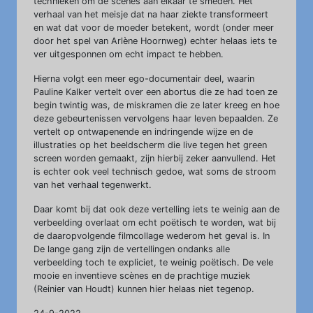
technieken om de scènes aan elkaar te smeden. Het
verhaal van het meisje dat na haar ziekte transformeert
en wat dat voor de moeder betekent, wordt (onder meer
door het spel van Arlène Hoornweg) echter helaas iets te
ver uitgesponnen om echt impact te hebben.
Hierna volgt een meer ego-documentair deel, waarin
Pauline Kalker vertelt over een abortus die ze had toen ze
begin twintig was, de miskramen die ze later kreeg en hoe
deze gebeurtenissen vervolgens haar leven bepaalden. Ze
vertelt op ontwapenende en indringende wijze en de
illustraties op het beeldscherm die live tegen het green
screen worden gemaakt, zijn hierbij zeker aanvullend. Het
is echter ook veel technisch gedoe, wat soms de stroom
van het verhaal tegenwerkt.
Daar komt bij dat ook deze vertelling iets te weinig aan de
verbeelding overlaat om echt poëtisch te worden, wat bij
de daaropvolgende filmcollage wederom het geval is. In
De lange gang zijn de vertellingen ondanks alle
verbeelding toch te expliciet, te weinig poëtisch. De vele
mooie en inventieve scènes en de prachtige muziek
(Reinier van Houdt) kunnen hier helaas niet tegenop.